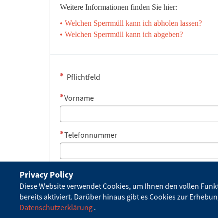
Weitere Informationen finden Sie hier:
• Welchen Sperrmüll kann ich abholen lassen?
• Welchen Sperrmüll kann ich abgeben?
Sternchen
Pflichtfeld
Vorname
Telefonnummer
E-Mail-Adresse
Privacy Policy
Diese Website verwendet Cookies, um Ihnen den vollen Funkti
bereits aktiviert. Darüber hinaus gibt es Cookies zur Erhebu
Datenschutzerklärung
.
Straße