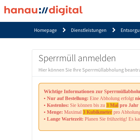
Direkt
zum
Seiteninhalt
Homepage
Dienstleistungen
Entsorgu
Servicekatalog
Sperrmüll anmelden
Hier können Sie Ihre Sperrmüllabholung beant
Wichtige Informationen zur Sperrmüllabhol
• Nur auf Bestellung:
Eine Abholung erfolgt
ni
• Kostenlos:
Sie können bis zu
3 Mal
pro Jahr
• Menge:
Maximal
3 Kubikmeter
pro Abholung
• Lange Wartezeit:
Planen Sie frühzeitig! Es ka