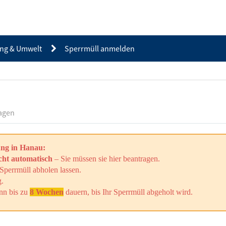
ng & Umwelt
Sperrmüll anmelden
ragen
ung in Hanau:
cht automatisch
–
Sie müssen sie hier beantragen.
Sperrmüll abholen lassen.
.
nn bis zu
8 Wochen
dauern, bis Ihr Sperrmüll abgeholt wird.